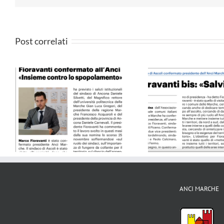
Post correlati
4
QN 10.09.24
Il Resto del C
ANCI MARCHE