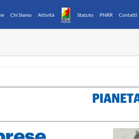
me
Chi Siamo
Attività
Statuto
PNRR
Contatti