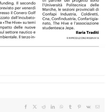
Facebook
X
Reddit
LinkedIn
WhatsApp
Tumblr
Pinterest
Vk
Email