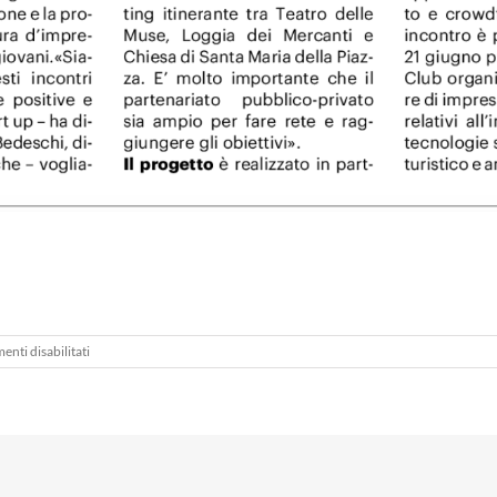
su
nti disabilitati
Il
Resto
del
Carlino
–
25.05.24