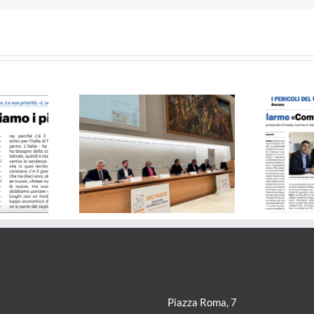
arlino 21.04.24
Il Resto del Carlino 30.03.24
Piazza Roma, 7