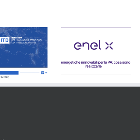
AnciComunicare ed ENELX
organizzano un Webinar sul
FORMAZIONE: Comuni e
tema delle comunità
Professionisti firmano un
energetiche rinnovabili:
protocollo d’intesa
Mercoledì 2 Marzo ore 11