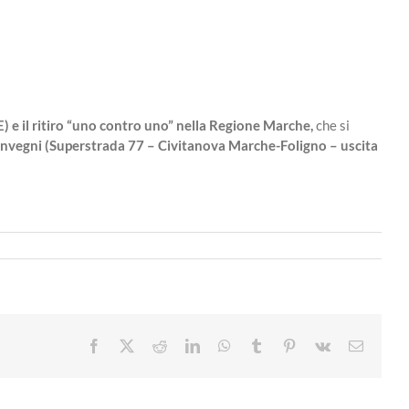
) e il ritiro “uno contro uno” nella Regione Marche,
che si
 Convegni (Superstrada 77 – Civitanova Marche-Foligno – uscita
Facebook
X
Reddit
LinkedIn
WhatsApp
Tumblr
Pinterest
Vk
Email