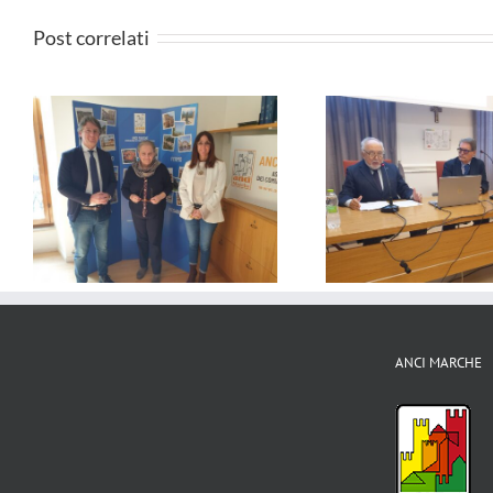
Post correlati
Bene la richies
“Misure urgenti per invertire la
Marche del
tendenza sulla denatalità. Non
emergenza per
è un Paese per famiglie”
costa a
ANCI MARCHE