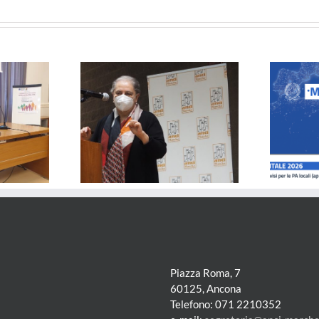
nella
Regione
Marche
ta della Regione
lo stato di
PA Digitale 2026
 il sisma della
driatica
Piazza Roma, 7
60125, Ancona
Telefono: 071 2210352