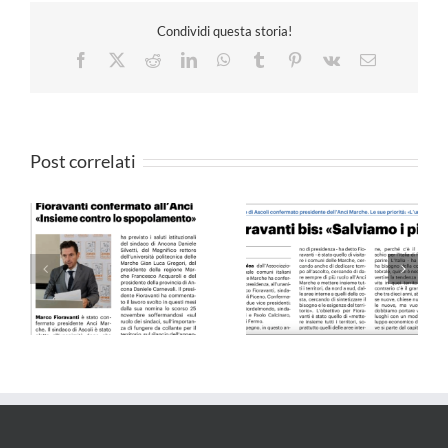
Condividi questa storia!
Facebook
X
Reddit
LinkedIn
WhatsApp
Tumblr
Pinterest
Vk
Email
Post correlati
Il Resto del Carlino –
QN 10.09.24
25.05.24