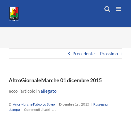
Salta
al
contenuto
Precedente
Prossimo
AltroGiornaleMarche 01 dicembre 2015
ecco l’articolo in
allegato
Di
Anci Marche Fabio Lo Savio
|
Dicembre 1st, 2015
|
Rassegna
su
stampa
|
Commenti disabilitati
AltroGiornaleMarche
01
dicembre
2015