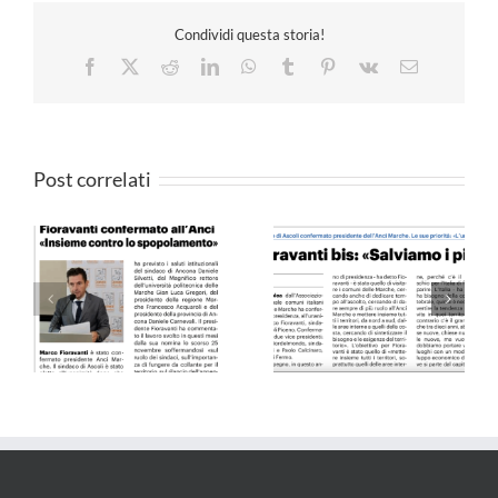
Condividi questa storia!
Facebook
X
Reddit
LinkedIn
WhatsApp
Tumblr
Pinterest
Vk
Email
Post correlati
Il Resto del Carlino –
QN 10.09.24
25.05.24