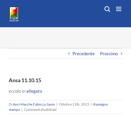
Salta
al
contenuto
Precedente
Prossimo
Ansa 11.10.15
eccolo in
allegato
Di
Anci Marche Fabio Lo Savio
|
Ottobre 11th, 2015
|
Rassegna
su
stampa
|
Commenti disabilitati
Ansa
11.10.15