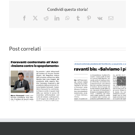
Condividi questa storia!
Facebook
X
Reddit
LinkedIn
WhatsApp
Tumblr
Pinterest
Vk
Email
Post correlati
Il Resto del Carlino –
QN 10.09.24
25.05.24