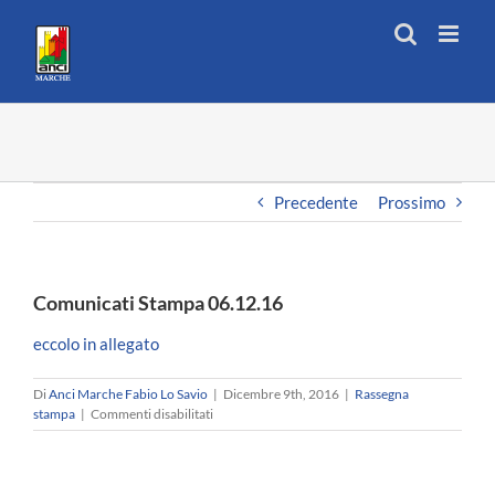
Salta
al
contenuto
Precedente
Prossimo
Comunicati Stampa 06.12.16
eccolo in allegato
Di
Anci Marche Fabio Lo Savio
|
Dicembre 9th, 2016
|
Rassegna
su
stampa
|
Commenti disabilitati
Comunicati
Stampa
06.12.16