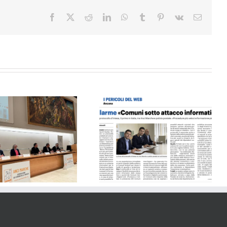
Facebook
X
Reddit
LinkedIn
WhatsApp
Tumblr
Pinterest
Vk
Email
Il Resto del Carlino 30.03.24
Il Resto del Carlino 10.10.24