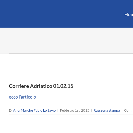
Salta
al
Ho
contenuto
Corriere Adriatico 01.02.15
ecco l’articolo
Di
Anci Marche Fabio Lo Savio
|
Febbraio 1st, 2015
|
Rassegna stampa
|
Comme