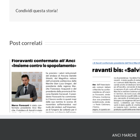
Condividi questa storia!
Post correlati
4
QN 10.09.24
Il Resto del Ca
ANCI MARCHE