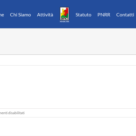
me
Chi Siamo
Attività
Statuto
PNRR
Contatti
su
nti disabilitati
Corriere
Adriatico
01.02.15