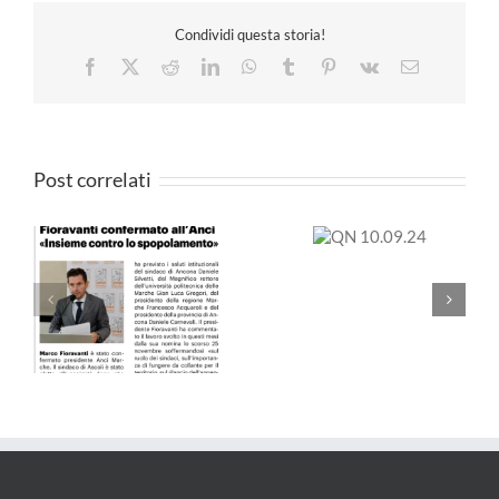
Condividi questa storia!
Facebook
X
Reddit
LinkedIn
WhatsApp
Tumblr
Pinterest
Vk
Email
Post correlati
Il Resto del Carlino –
QN
25.05.24
10.09.24