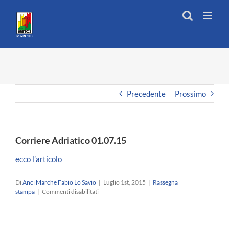
Salta
al
contenuto
Precedente
Prossimo
Corriere Adriatico 01.07.15
ecco l’articolo
Di
Anci Marche Fabio Lo Savio
|
Luglio 1st, 2015
|
Rassegna
su
stampa
|
Commenti disabilitati
Corriere
Adriatico
01.07.15