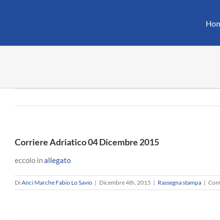
Salta
al
Ho
contenuto
Corriere Adriatico 04 Dicembre 2015
eccolo in
allegato
Di
Anci Marche Fabio Lo Savio
|
Dicembre 4th, 2015
|
Rassegna stampa
|
Comm