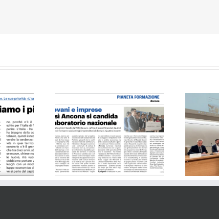
2015
rlino – 25.05.24
Il Resto del Carlino 21.04.24