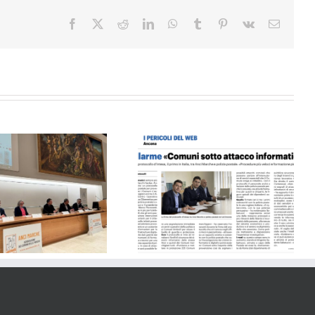
Facebook
X
Reddit
LinkedIn
WhatsApp
Tumblr
Pinterest
Vk
Email
Il Resto del Carlino 30.03.24
Il Resto del Carlino 10.10.24