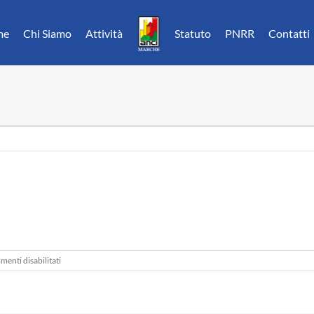
me
Chi Siamo
Attività
Statuto
PNRR
Contatti
su
enti disabilitati
Corriere
Adriatico
04
Dicembre