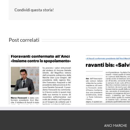
Condividi questa storia!
Post correlati
4
QN 10.09.24
Il Resto del Ca
ANCI MARCHE