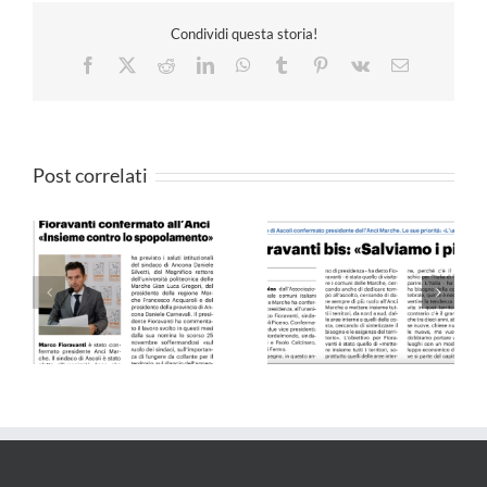
Condividi questa storia!
Facebook
X
Reddit
LinkedIn
WhatsApp
Tumblr
Pinterest
Vk
Email
Post correlati
Il Resto del Carlino –
QN 10.09.24
25.05.24