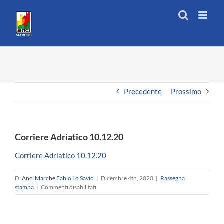
Salta
al
contenuto
Precedente
Prossimo
Corriere Adriatico 10.12.20
Corriere Adriatico 10.12.20
Di
Anci Marche Fabio Lo Savio
|
Dicembre 4th, 2020
|
Rassegna
su
stampa
|
Commenti disabilitati
Corriere
Adriatico
10.12.20