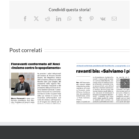
Condividi questa storia!
Facebook
X
Reddit
LinkedIn
WhatsApp
Tumblr
Pinterest
Vk
Email
Post correlati
Il Resto del Carlino –
QN 10.09.24
25.05.24