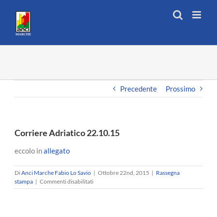
Salta
al
contenuto
Precedente
Prossimo
Corriere Adriatico 22.10.15
eccolo in
allegato
Di
Anci Marche Fabio Lo Savio
|
Ottobre 22nd, 2015
|
Rassegna
su
stampa
|
Commenti disabilitati
Corriere
Adriatico
22.10.15