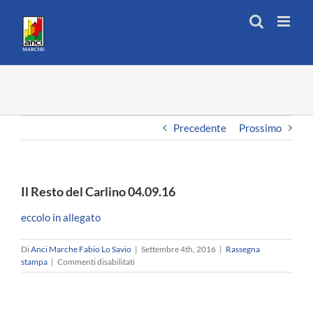
Salta
al
contenuto
Precedente
Prossimo
Il Resto del Carlino 04.09.16
eccolo in allegato
Di
Anci Marche Fabio Lo Savio
|
Settembre 4th, 2016
|
Rassegna
su
stampa
|
Commenti disabilitati
Il
Resto
del
Carlino