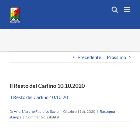
Salta
al
contenuto
Precedente
Prossimo
Il Resto del Carlino 10.10.2020
Il Resto del Carlino 10.10.20
Di
Anci Marche Fabio Lo Savio
|
Ottobre 11th, 2020
|
Rassegna
su
stampa
|
Commenti disabilitati
Il
Resto
del
Carlino