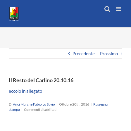
Salta
al
contenuto
Precedente
Prossimo
Il Resto del Carlino 20.10.16
eccolo in allegato
Di
Anci Marche Fabio Lo Savio
|
Ottobre 20th, 2016
|
Rassegna
su
stampa
|
Commenti disabilitati
Il
Resto
del
Carlino