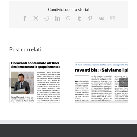
Condividi questa storia!
Facebook
X
Reddit
LinkedIn
WhatsApp
Tumblr
Pinterest
Vk
Email
Post correlati
Il Resto del Carlino –
QN 10.09.24
25.05.24