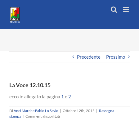
Salta
al
contenuto
Precedente
Prossimo
La Voce 12.10.15
ecco in allegato la pagina
1
e
2
Di
Anci Marche Fabio Lo Savio
|
Ottobre 12th, 2015
|
Rassegna
su
stampa
|
Commenti disabilitati
La
Voce
12.10.15