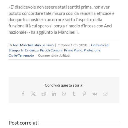
«E’ disdicevole non essere stati sentiti prima, non aver
potuto concordare tale misura così da renderla efficace e
dunque lo considero un errore sotto l’aspetto della
funzionalità cui spero si ponga rimedio d’intesa con Anci
nazionale«- ha aggiunto la Mancinelli.
Di
Anci Marche Fabio Lo Savio
|
Ottobre 19th, 2020
|
Comunicati
Stampa
,
In Evidenza
,
Piccoli Comuni
,
Primo Piano
,
Protezione
su
Civile/Terremoto
|
Commenti disabilitati
Mancinelli,
Presidente
Anci
Marche:
«Il
Condividi questa storia!
coprifuoco
a
Facebook
X
Reddit
LinkedIn
WhatsApp
Tumblr
Pinterest
Vk
Email
pezzi
di
città
è
difficilmente
Post correlati
applicabile«