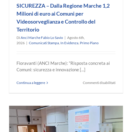
SICUREZZA – Dalla Regione Marche 1,2
Milioni di euro ai Comuni per
Videosorveglianza e Controllo del
Territorio
Di
Anci Marche Fabio Lo Savio
|
Agosto 6th,
2026
|
Comunicati Stampa
,
In Evidenza
,
Primo Piano
Fioravanti (ANCI Marche): “Risposta concreta ai
Comuni: sicurezza e innovazione [...]
su
Continua a leggere
Commenti disabilitati
SICUREZZ
–
Dalla
Regione
Marche
1,2
Milioni
di
euro