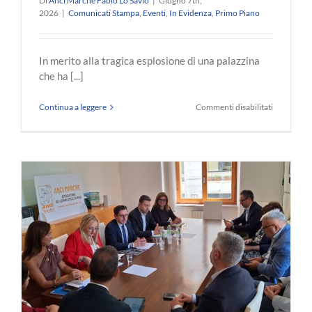
Di
Anci Marche Fabio Lo Savio
|
Giugno 7th,
2026
|
Comunicati Stampa
,
Eventi
,
In Evidenza
,
Primo Piano
In merito alla tragica esplosione di una palazzina
che ha [...]
su
Continua a leggere
Commenti disabilitati
Solidarietà
al
Comune
di
Porto
Sant’Epidi
per
il
tragico
crollo
o