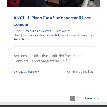
ANCI – Il Piano Casa è un’opportunità per i
Comuni
Di
Anci Marche Fabio Lo Savio
|
Maggio 28th,
2026
|
Comunicati Stampa
,
Eventi
,
Finanza Locale
,
In Evidenza
,
Primo Piano
Nel consiglio direttivo, ospiti del Presidente
Fioravanti la Sottosegretario On. [...]
su
Continua a leggere
Commenti disabilitati
ANCI
–
Il
Piano
Casa
è
Prossimo
1
2
un’opport
per