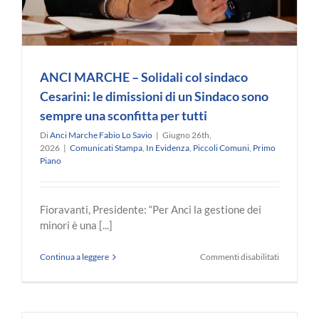
ANCI MARCHE – Solidali col sindaco
Cesarini: le dimissioni di un Sindaco sono
sempre una sconfitta per tutti
Di
Anci Marche Fabio Lo Savio
|
Giugno 26th,
2026
|
Comunicati Stampa
,
In Evidenza
,
Piccoli Comuni
,
Primo
Piano
Fioravanti, Presidente: “Per Anci la gestione dei
minori è una [...]
su
Continua a leggere
Commenti disabilitati
ANCI
MARCHE
–
Solidali