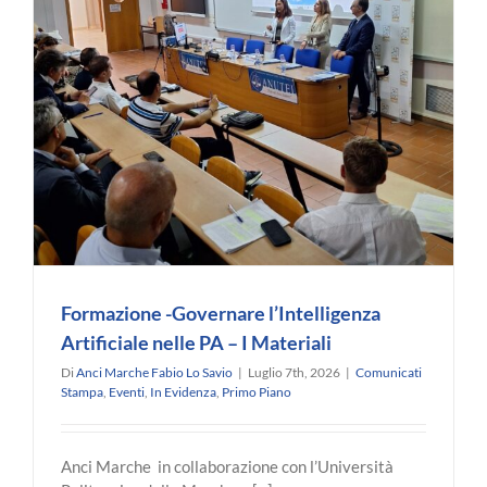
ai
Comuni
per
Videosorv
e
Controllo
del
Territorio
Formazione -Governare l’Intelligenza
Artificiale nelle PA – I Materiali
Di
Anci Marche Fabio Lo Savio
|
Luglio 7th, 2026
|
Comunicati
Stampa
,
Eventi
,
In Evidenza
,
Primo Piano
Anci Marche in collaborazione con l’Università