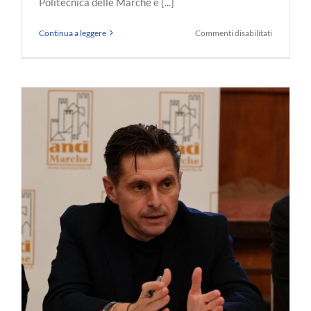
Politecnica delle Marche e [...]
su
Continua a leggere
Commenti disabilitati
Formazio
-
Governare
l’Intellige
Artificiale
nelle
PA
–
I
Materiali