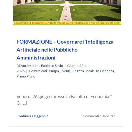
FORMAZIONE – Governare l’Intelligenza
Artificiale nelle Pubbliche
Amministrazioni
Di
Anci Marche Fabio Lo Savio
|
Giugno 22nd,
2026
|
Comunicati Stampa
,
Eventi
,
Finanza Locale
,
In Evidenza
,
Primo Piano
Venerdì 26 giugno presso la Facoltà di Economia ”
G. [...]
su
Continua a leggere
Commenti disabilitati
FORMAZI
–
Governare