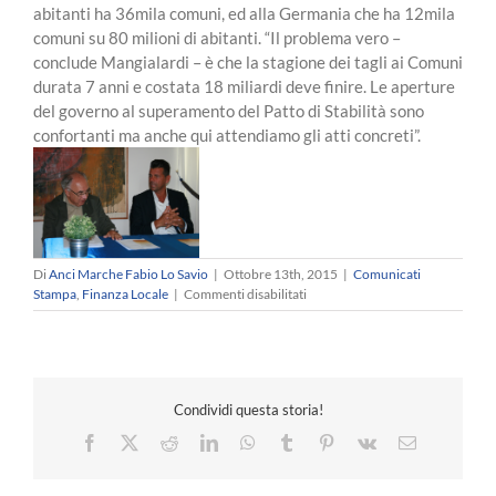
abitanti ha 36mila comuni, ed alla Germania che ha 12mila
comuni su 80 milioni di abitanti. “Il problema vero –
conclude Mangialardi – è che la stagione dei tagli ai Comuni
durata 7 anni e costata 18 miliardi deve finire. Le aperture
del governo al superamento del Patto di Stabilità sono
confortanti ma anche qui attendiamo gli atti concreti”.
Di
Anci Marche Fabio Lo Savio
|
Ottobre 13th, 2015
|
Comunicati
su
Stampa
,
Finanza Locale
|
Commenti disabilitati
Mangialardi
(Anci
Marche):
“Sul
tema
Condividi questa storia!
della
razionalizzazione
Facebook
X
Reddit
LinkedIn
WhatsApp
Tumblr
Pinterest
Vk
Email
dei
comuni
il