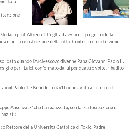
one Italo
 attenzione
indaco prof. Alfredo Trifogli, ad avviare il progetto della
si e poi la ricostruzione della città. Contestualmente viene
nsolidato quando l’Arcivescovo divenne Papa Giovanni Paolo II.
siglio per i Laici, confermato da lui per quattro volte, ribadito
iovanni Paolo II e Benedetto XVI hanno avuto a Loreto ed
useppe Auschwitz” che ha realizzato, con la Partecipazione di
 nazisti;
co Rettore della Università Cattolica di Tokio, Padre