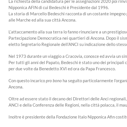
La richiesta della candidatura per le assegnazioni 2020 poi rinvi
Nipponica AFIN di cui Bedeschi è Presidente dal 1996.
La storia di Marcello Bedeschi racconta di un costante impegno p
alle Marche ed alla sua città Ancona.
L’attaccamento alla sua terra lo fanno rinunciare a un prestigioso
Partecipazione Democratica nei quartieri di Ancona. Dopo il sism
eletto Segretario Regionale dell’ANCI su indicazione dello stesso T
Nel 1973 durante un viaggio a Cracovia, conosce ed avvia un sin
Per tutti gli anni del Papato, Bedeschi è stato uno dei principali 
per due volte da Benedetto XVI ed ora da Papa Francesco.
Con questo incarico
pro bono
ha seguito particolarmente l’organi
Ancona.
Oltre ad essere stato il decano dei Direttori delle Anci regional
ANCI e della Conferenza delle Regioni, nella città polacca, il ma
Inoltre è presidente della Fondazione Italo Nipponica Afin costi