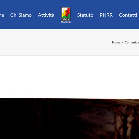
me
Chi Siamo
Attività
Statuto
PNRR
Contatti
Home
Comunica