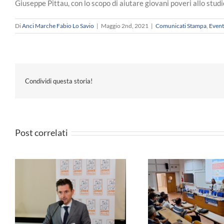
Giuseppe Pittau, con lo scopo di aiutare giovani poveri allo stu
Di
Anci Marche Fabio Lo Savio
|
Maggio 2nd, 2021
|
Comunicati Stampa
,
Event
Condividi questa storia!
Post correlati
e
ANCI MARCHE 
Formazione -Governare
i
sindaco Cesarin
l’Intelligenza Artificiale nelle PA
a
di un Sindaco 
– I Materiali