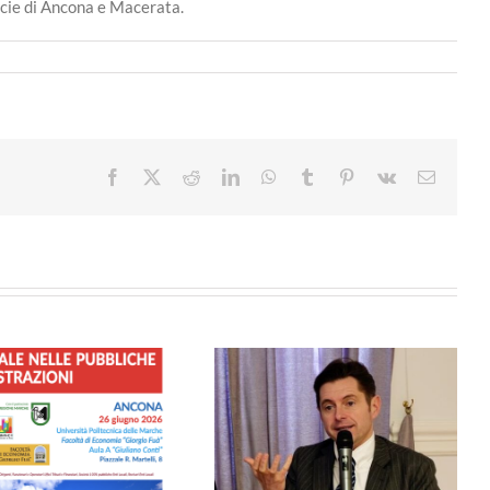
ecie di Ancona e Macerata.
Facebook
X
Reddit
LinkedIn
WhatsApp
Tumblr
Pinterest
Vk
Email
SICUREZZA – Dalla Regione
Solidarietà al Comune di Porto
Marche 1,2 Milioni di euro ai
Sant’Epidio per il tragico crollo
Comuni per Videosorveglianza