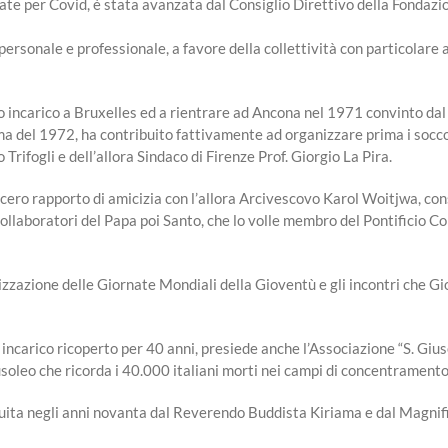
ate per Covid, è stata avanzata dal Consiglio Direttivo della Fondazi
ersonale e professionale, a favore della collettività con particolare
 incarico a Bruxelles ed a rientrare ad Ancona nel 1971 convinto dal S
a del 1972, ha contribuito fattivamente ad organizzare prima i soccor
rifogli e dell’allora Sindaco di Firenze Prof. Giorgio La Pira.
cero rapporto di amicizia con l’allora Arcivescovo Karol Woitjwa, co
collaboratori del Papa poi Santo, che lo volle membro del Pontificio Con
zzazione delle Giornate Mondiali della Gioventù e gli incontri che G
i, incarico ricoperto per 40 anni, presiede anche l’Associazione “S. Gi
usoleo che ricorda i 40.000 italiani morti nei campi di concentramento
tuita negli anni novanta dal Reverendo Buddista Kiriama e dal Magnifi