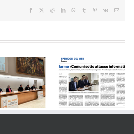
Facebook
X
Reddit
LinkedIn
WhatsApp
Tumblr
Pinterest
Vk
Email
Il Resto del Carlino 30.03.24
Il Resto del Carlino 10.10.24