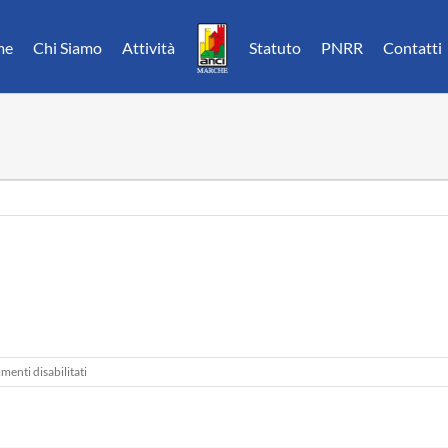
me
Chi Siamo
Attività
Statuto
PNRR
Contatti
su
enti disabilitati
Marche
Notizie
13.01.17