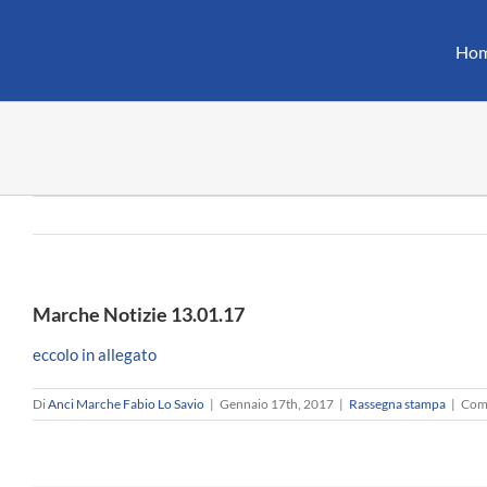
Salta
al
Ho
contenuto
Marche Notizie 13.01.17
eccolo in allegato
Di
Anci Marche Fabio Lo Savio
|
Gennaio 17th, 2017
|
Rassegna stampa
|
Comm