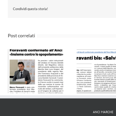
Condividi questa storia!
Post correlati
4
QN 10.09.24
Il Resto del Ca
ANCI MARCHE