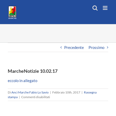
Salta
al
contenuto
Precedente
Prossimo
MarcheNotizie 10.02.17
eccolo in allegato
Di
Anci Marche Fabio Lo Savio
|
Febbraio 10th, 2017
|
Rassegna
su
stampa
|
Commenti disabilitati
MarcheNotizie
10.02.17