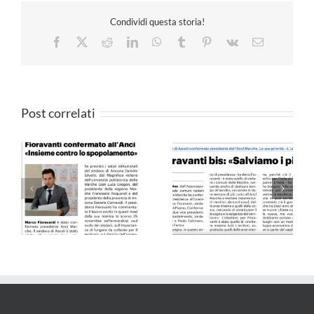
Condividi questa storia!
Facebook
X
Reddit
LinkedIn
WhatsApp
Tumblr
Pinterest
Vk
Email
Post correlati
Il Resto del Carlino –
QN 10.09.24
25.05.24