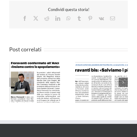
Condividi questa storia!
Facebook
X
Reddit
LinkedIn
WhatsApp
Tumblr
Pinterest
Vk
Email
Post correlati
Il Resto del Carlino –
QN 10.09.24
25.05.24