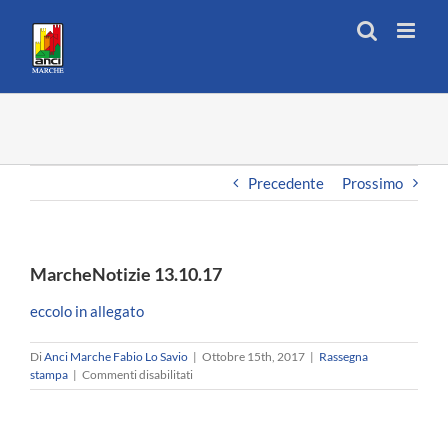
Salta
al
contenuto
Precedente
Prossimo
MarcheNotizie 13.10.17
eccolo in allegato
Di
Anci Marche Fabio Lo Savio
|
Ottobre 15th, 2017
|
Rassegna
su
stampa
|
Commenti disabilitati
MarcheNotizie
13.10.17