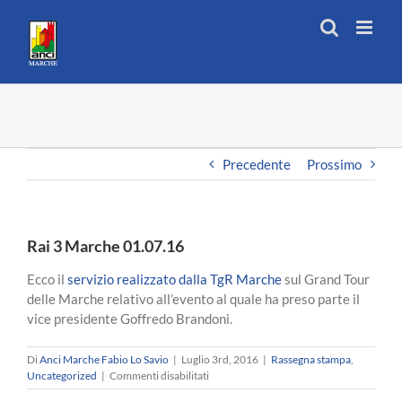
Salta
al
contenuto
Precedente
Prossimo
Rai 3 Marche 01.07.16
Ecco il
servizio realizzato dalla TgR Marche
sul Grand Tour
delle Marche relativo all’evento al quale ha preso parte il
vice presidente Goffredo Brandoni.
Di
Anci Marche Fabio Lo Savio
|
Luglio 3rd, 2016
|
Rassegna stampa
,
su
Uncategorized
|
Commenti disabilitati
Rai