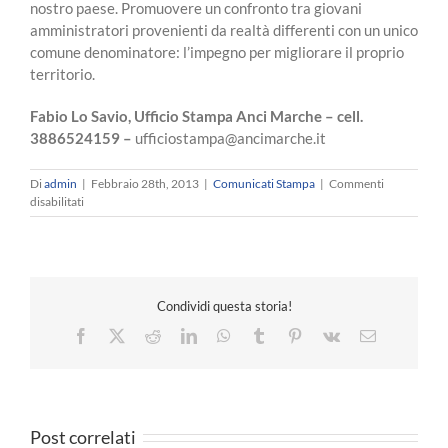
nostro paese. Promuovere un confronto tra giovani
amministratori provenienti da realtà differenti con un unico
comune denominatore: l’impegno per migliorare il proprio
territorio.
Fabio Lo Savio, Ufficio Stampa Anci Marche – cell.
3886524159 –
ufficiostampa@ancimarche.it
Di
admin
|
Febbraio 28th, 2013
|
Comunicati Stampa
|
Commenti
su
disabilitati
Seminario
“Le
Città
del
futuro
Condividi questa storia!
–
Il
Facebook
X
Reddit
LinkedIn
WhatsApp
Tumblr
Pinterest
Vk
Email
Futuro
delle
Città”:
venerdì
29
Post correlati
giugno