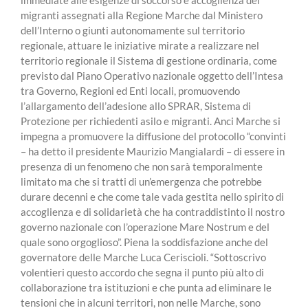
immediate alle esigenze di soccorso e accoglienza dei
migranti assegnati alla Regione Marche dal Ministero
dell’Interno o giunti autonomamente sul territorio
regionale, attuare le iniziative mirate a realizzare nel
territorio regionale il Sistema di gestione ordinaria, come
previsto dal Piano Operativo nazionale oggetto dell’Intesa
tra Governo, Regioni ed Enti locali, promuovendo
l’allargamento dell’adesione allo SPRAR, Sistema di
Protezione per richiedenti asilo e migranti. Anci Marche si
impegna a promuovere la diffusione del protocollo “convinti
– ha detto il presidente Maurizio Mangialardi – di essere in
presenza di un fenomeno che non sarà temporalmente
limitato ma che si tratti di un’emergenza che potrebbe
durare decenni e che come tale vada gestita nello spirito di
accoglienza e di solidarietà che ha contraddistinto il nostro
governo nazionale con l’operazione Mare Nostrum e del
quale sono orgoglioso”. Piena la soddisfazione anche del
governatore delle Marche Luca Ceriscioli. “Sottoscrivo
volentieri questo accordo che segna il punto più alto di
collaborazione tra istituzioni e che punta ad eliminare le
tensioni che in alcuni territori, non nelle Marche, sono