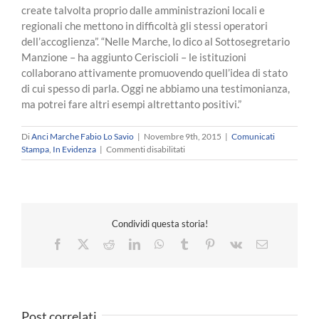
create talvolta proprio dalle amministrazioni locali e
regionali che mettono in difficoltà gli stessi operatori
dell’accoglienza”. “Nelle Marche, lo dico al Sottosegretario
Manzione – ha aggiunto Ceriscioli – le istituzioni
collaborano attivamente promuovendo quell’idea di stato
di cui spesso di parla. Oggi ne abbiamo una testimonianza,
ma potrei fare altri esempi altrettanto positivi.”
Di
Anci Marche Fabio Lo Savio
|
Novembre 9th, 2015
|
Comunicati
su
Stampa
,
In Evidenza
|
Commenti disabilitati
Sottoscritto
il
protocollo
d’intesa
per
Condividi questa storia!
la
realizzazione
Facebook
X
Reddit
LinkedIn
WhatsApp
Tumblr
Pinterest
Vk
Email
di
interventi
di
accoglienza
ed
Post correlati
integrazione