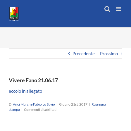
Salta
al
contenuto
Precedente
Prossimo
Vivere Fano 21.06.17
eccolo in allegato
Di
Anci Marche Fabio Lo Savio
|
Giugno 21st, 2017
|
Rassegna
su
stampa
|
Commenti disabilitati
Vivere
Fano
21.06.17