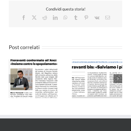
Condividi questa storia!
Facebook
X
Reddit
LinkedIn
WhatsApp
Tumblr
Pinterest
Vk
Email
Post correlati
Il Resto del Carlino –
QN 10.09.24
25.05.24