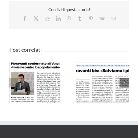
Condividi questa storia!
Facebook
X
Reddit
LinkedIn
WhatsApp
Tumblr
Pinterest
Vk
Email
Post correlati
Il Resto del Carlino –
QN 10.09.24
25.05.24