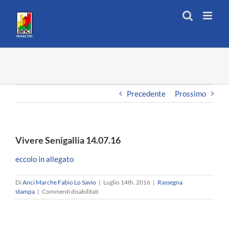
Salta
al
contenuto
Precedente
Prossimo
Vivere Senigallia 14.07.16
eccolo in allegato
Di
Anci Marche Fabio Lo Savio
|
Luglio 14th, 2016
|
Rassegna
su
stampa
|
Commenti disabilitati
Vivere
Senigallia
14.07.16