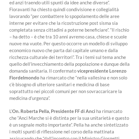
ed anzi traendo utili spunti da idee anche diverse”.
Fioravanti ha chiesto quindi condivisione e collegialità
lavorando “per combattere lo spopolamento delle aree
interne per evitare che la ricostruzione post sisma sia
completata senza cittadini a poterne beneficiare”. “Il rischio
– ha detto – è che tra 10 anni avremo casa, chiese e scuole
nuove ma vuote. Per questo occorre un modello di sviluppo
economico nuovo che parta dal capitale umano e dalla
ricchezza culturale dei territori”. Tra i temi sul tema anche
quello dell’invecchiamento della popolazione e dunque della
domanda sanitaria. Il confermato
vicepresidente Lorenzo
Fiordelmondo
ha rimarcato che “nella vallesina e non solo
c’è bisogno di ulteriore sanitari e medicina di base
soprattutto nei piccoli comuni per non sovraccaricare la
medicina d’urgenza”.
L’
On. Roberta Pella, Presidente FF di Anci
ha rimarcato
che “Anci Marche si è distinta per la sua unitarietà e questo
è un segnale molto importante”. Pella ha anche sintetizzato
i molti spunti di riflessione nel corso della mattinata
assicurando che “dall’incontro con il Ministro Giorgetti