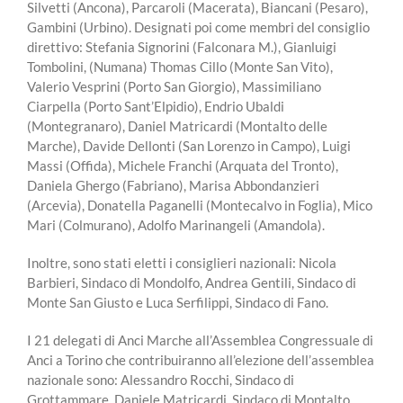
Silvetti (Ancona), Parcaroli (Macerata), Biancani (Pesaro),
Gambini (Urbino). Designati poi come membri del consiglio
direttivo: Stefania Signorini (Falconara M.), Gianluigi
Tombolini, (Numana) Thomas Cillo (Monte San Vito),
Valerio Vesprini (Porto San Giorgio), Massimiliano
Ciarpella (Porto Sant’Elpidio), Endrio Ubaldi
(Montegranaro), Daniel Matricardi (Montalto delle
Marche), Davide Dellonti (San Lorenzo in Campo), Luigi
Massi (Offida), Michele Franchi (Arquata del Tronto),
Daniela Ghergo (Fabriano), Marisa Abbondanzieri
(Arcevia), Donatella Paganelli (Montecalvo in Foglia), Mico
Mari (Colmurano), Adolfo Marinangeli (Amandola).
Inoltre, sono stati eletti i consiglieri nazionali: Nicola
Barbieri, Sindaco di Mondolfo, Andrea Gentili, Sindaco di
Monte San Giusto e Luca Serfilippi, Sindaco di Fano.
I 21 delegati di Anci Marche all’Assemblea Congressuale di
Anci a Torino che contribuiranno all’elezione dell’assemblea
nazionale sono: Alessandro Rocchi, Sindaco di
Grottammare, Daniele Matricardi, Sindaco di Montalto