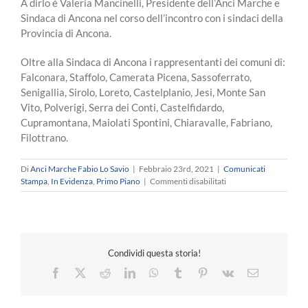
A dirlo è Valeria Mancinelli, Presidente dell’Anci Marche e
Sindaca di Ancona nel corso dell’incontro con i sindaci della
Provincia di Ancona.
Oltre alla Sindaca di Ancona i rappresentanti dei comuni di:
Falconara, Staffolo, Camerata Picena, Sassoferrato,
Senigallia, Sirolo, Loreto, Castelplanio, Jesi, Monte San
Vito, Polverigi, Serra dei Conti, Castelfidardo,
Cupramontana, Maiolati Spontini, Chiaravalle, Fabriano,
Filottrano.
Di
Anci Marche Fabio Lo Savio
|
Febbraio 23rd, 2021
|
Comunicati
su
Stampa
,
In Evidenza
,
Primo Piano
|
Commenti disabilitati
ANCI
MARCHE
–
Sulle
scuole
Condividi questa storia!
della
zona
Facebook
X
Reddit
LinkedIn
WhatsApp
Tumblr
Pinterest
Vk
Email
arancione
la
situazione