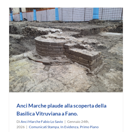
Anci
Marche
a
confronto
con
l’Assessore
Consoli
su
rifiuti
ed
edilizia
residenzia
pubblica.
Anci Marche plaude alla scoperta della
Basilica Vitruviana a Fano.
Di
Anci Marche Fabio Lo Savio
|
Gennaio 24th,
2026
|
Comunicati Stampa
,
In Evidenza
,
Primo Piano