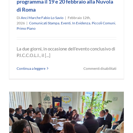
programma il 19 e 20 febbraio alla Nuvola
di Roma
Di
Anci Marche Fabio Lo Savio
|
Febbraio 12th,
2026
|
Comunicati Stampa
,
Eventi
,
In Evidenza
,
Piccoli Comuni
,
Primo Piano
La due giorni, in occasione dell’evento conclusivo di
P.I.C.C.O.L.I., il [...]
su
Continua a leggere
Commenti disabilitati
Piccoli
Comuni
–
Stati
Generali
in
programm
il
19
e
20
febbraio