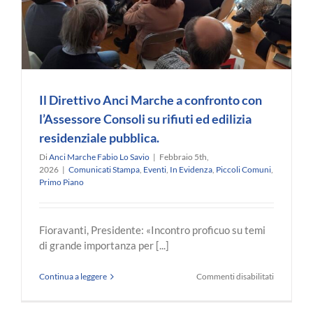
o
alla
Nuvola
di
Roma
Il Direttivo Anci Marche a confronto con
l’Assessore Consoli su rifiuti ed edilizia
residenziale pubblica.
Di
Anci Marche Fabio Lo Savio
|
Febbraio 5th,
2026
|
Comunicati Stampa
,
Eventi
,
In Evidenza
,
Piccoli Comuni
,
Primo Piano
Fioravanti, Presidente: «Incontro proficuo su temi
di grande importanza per [...]
su
Continua a leggere
Commenti disabilitati
Il
Direttivo