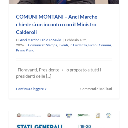
e
Macerata
possano
COMUNI MONTANI – Anci Marche
continuar
a
chiederà un incontro con il Ministro
gestire
Calderoli
gli
spazi
Di
Anci Marche Fabio Lo Savio
|
Febbraio 18th,
secondo
2026
|
Comunicati Stampa
,
Eventi
,
In Evidenza
,
Piccoli Comuni
,
la
Primo Piano
normativa
vigente
Fioravanti, Presidente: «Ho proposto a tutti i
presidenti delle [...]
su
Continua a leggere
Commenti disabilitati
COMUNI
MONTANI
–
Anci
Marche
chiederà
un