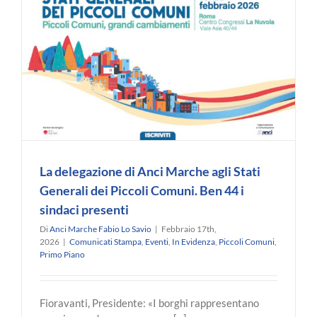
incontro
con
il
Ministro
Calderoli
o
La delegazione di Anci Marche agli Stati
Generali dei Piccoli Comuni. Ben 44 i
sindaci presenti
Di
Anci Marche Fabio Lo Savio
|
Febbraio 17th,
2026
|
Comunicati Stampa
,
Eventi
,
In Evidenza
,
Piccoli Comuni
,
Primo Piano
Fioravanti, Presidente: «I borghi rappresentano