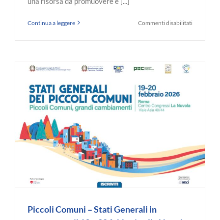
una risorsa da promuovere e [...]
su
Continua a leggere
Commenti disabilitati
La
delegazio
di
Anci
Marche
agli
Stati
Generali
dei
Piccoli
Comuni.
Ben
44
o
i
sindaci
presenti
Piccoli Comuni – Stati Generali in