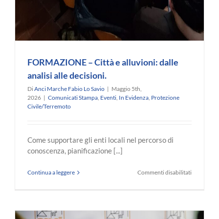
FORMAZIONE – Città e alluvioni: dalle
analisi alle decisioni.
Di
Anci Marche Fabio Lo Savio
|
Maggio 5th,
2026
|
Comunicati Stampa
,
Eventi
,
In Evidenza
,
Protezione
Civile/Terremoto
Come supportare gli enti locali nel percorso di
conoscenza, pianificazione [...]
su
Continua a leggere
Commenti disabilitati
FORMAZI
–
Città
e
alluvioni: