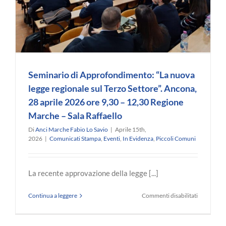
Seminario di Approfondimento: “La nuova
legge regionale sul Terzo Settore”. Ancona,
28 aprile 2026 ore 9,30 – 12,30 Regione
Marche – Sala Raffaello
Di
Anci Marche Fabio Lo Savio
|
Aprile 15th,
2026
|
Comunicati Stampa
,
Eventi
,
In Evidenza
,
Piccoli Comuni
La recente approvazione della legge [...]
su
Continua a leggere
Commenti disabilitati
Seminario
di
Approfond