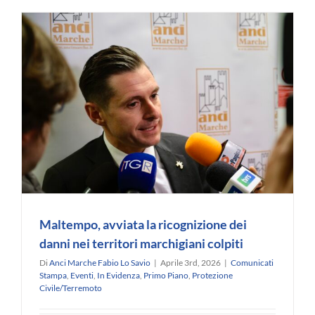
“La
nuova
legge
regionale
sul
Terzo
Settore”.
Ancona,
28
aprile
2026
ore
9,30
–
12,30
Regione
Marche
Maltempo, avviata la ricognizione dei
–
Sala
danni nei territori marchigiani colpiti
Raffaello
Di
Anci Marche Fabio Lo Savio
|
Aprile 3rd, 2026
|
Comunicati
Stampa
,
Eventi
,
In Evidenza
,
Primo Piano
,
Protezione
Civile/Terremoto