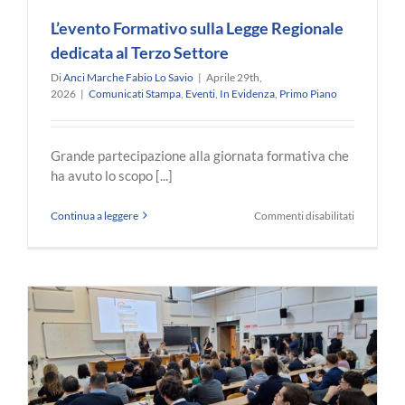
L’evento Formativo sulla Legge Regionale
dedicata al Terzo Settore
Di
Anci Marche Fabio Lo Savio
|
Aprile 29th,
2026
|
Comunicati Stampa
,
Eventi
,
In Evidenza
,
Primo Piano
Grande partecipazione alla giornata formativa che
ha avuto lo scopo [...]
su
Continua a leggere
Commenti disabilitati
L’evento
Formativo
sulla
Legge
Regionale
dedicata
al
Terzo
Settore
e