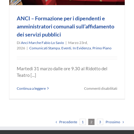
ANCI – Formazione per i dipendenti e
amministratori comunali sull’affidamento
dei servizi pubblici
Di
Anci Marche Fabio Lo Savio
|
Marzo 23rd,
2026
|
Comunicati Stampa
,
Eventi
,
In Evidenza
,
Primo Piano
Martedì 31 marzo dalle ore 9.30 al Ridotto del
Teatro [...]
su
Continua a leggere
Commenti disabilitati
ANCI
–
Formazio
per
i
dipendenti
Precedente
Prossimo
1
2
3
e
amministra