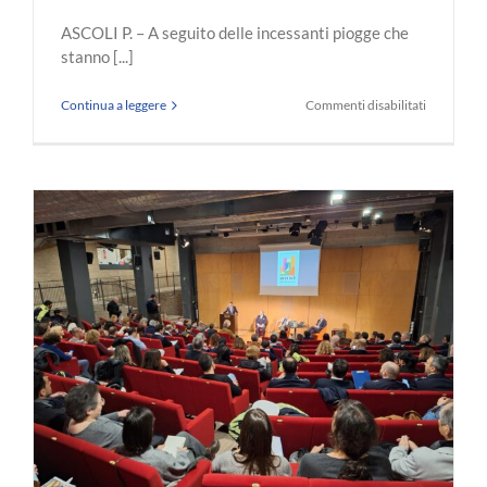
ASCOLI P. – A seguito delle incessanti piogge che
stanno [...]
su
Continua a leggere
Commenti disabilitati
Maltempo,
avviata
la
ricognizio
dei
danni
nei
territori
marchigian
colpiti