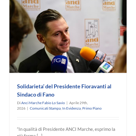
dalle
analisi
alle
decisioni.
Solidarieta’ del Presidente Fioravanti al
Sindaco di Fano
Di
Anci Marche Fabio Lo Savio
|
Aprile 29th,
2026
|
Comunicati Stampa
,
In Evidenza
,
Primo Piano
“In qualità di Presidente ANCI Marche, esprimo la
più ferma [...]