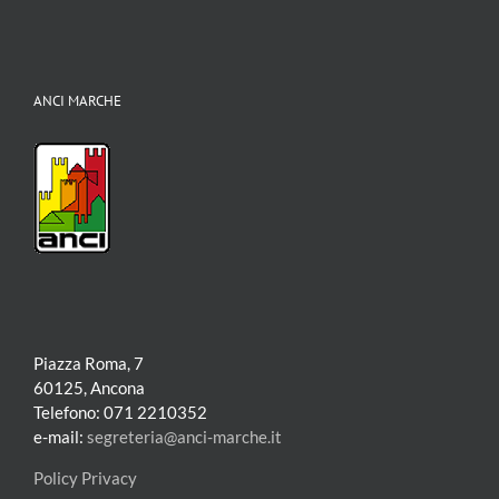
comunali
sull’affid
dei
servizi
pubblici
ANCI MARCHE
Piazza Roma, 7
60125, Ancona
Telefono: 071 2210352
e-mail:
segreteria@anci-marche.it
Policy Privacy