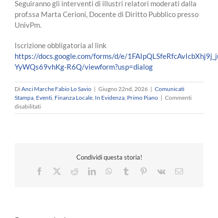
Seguiranno gli interventi di illustri relatori moderati dalla
prof.ssa Marta Cerioni, Docente di Diritto Pubblico presso
UnivPm.
Iscrizione obbligatoria al link
https://docs.google.com/forms/d/e/1FAIpQLSfeRfcAvIcbXhj9j
YyWQs69vhKg-R6Q/viewform?usp=dialog
Di
Anci Marche Fabio Lo Savio
|
Giugno 22nd, 2026
|
Comunicati
Stampa
,
Eventi
,
Finanza Locale
,
In Evidenza
,
Primo Piano
|
Commenti
su
disabilitati
FORMAZIONE
–
Governare
l’Intelligenza
Artificiale
Condividi questa storia!
nelle
Pubbliche
Facebook
X
Reddit
LinkedIn
WhatsApp
Tumblr
Pinterest
Vk
Email
Amministrazioni