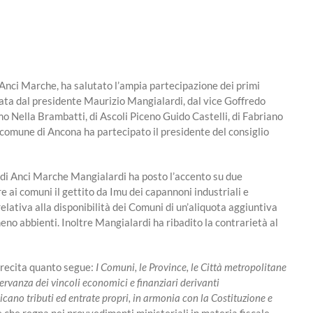
Anci Marche, ha salutato l’ampia partecipazione dei primi
ata dal presidente Maurizio Mangialardi, dal vice Goffredo
 Nella Brambatti, di Ascoli Piceno Guido Castelli, di Fabriano
omune di Ancona ha partecipato il presidente del consiglio
te di Anci Marche Mangialardi ha posto l’accento su due
re ai comuni il gettito da Imu dei capannoni industriali e
elativa alla disponibilità dei Comuni di un’aliquota aggiuntiva
meno abbienti. Inoltre Mangialardi ha ribadito la contrarietà al
e recita quanto segue:
I Comuni, le Province, le Città metropolitane
servanza dei vincoli economici e finanziari derivanti
icano tributi ed entrate propri, in armonia con la Costituzione e
 che regna nei provvedimenti ministeriali in materia fiscale