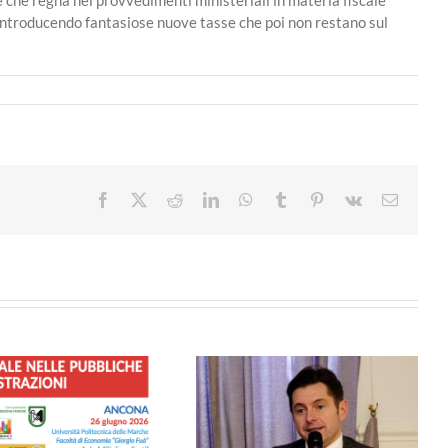
 e introducendo fantasiose nuove tasse che poi non restano sul
Facebook
X
Reddit
LinkedIn
WhatsApp
Tumblr
Pinterest
Vk
Email
SICUREZZA – Dalla Regione