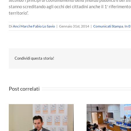
stanno screditando agli occhi dei cittadini anche il 1′ riferiment
territorio”.
Di
Anci Marche Fabio Lo Savio
|
Gennaio 31st, 2014
|
Comunicati Stampa
,
In 
Condividi questa storia!
Post correlati
e
ANCI MARCHE 
Formazione -Governare