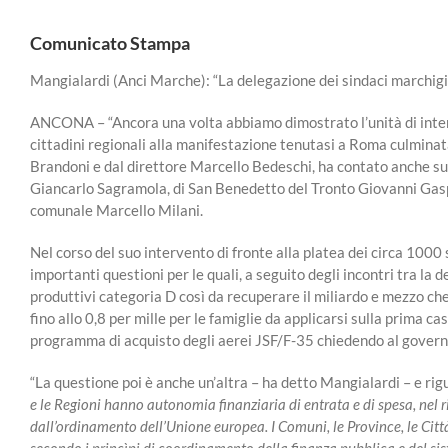
Comunicato Stampa
Mangialardi (Anci Marche): “La delegazione dei sindaci marchigia
ANCONA – “Ancora una volta abbiamo dimostrato l’unità di intent
cittadini regionali alla manifestazione tenutasi a Roma culmina
Brandoni e dal direttore Marcello Bedeschi, ha contato anche su
Giancarlo Sagramola, di San Benedetto del Tronto Giovanni Gasp
comunale Marcello Milani.
Nel corso del suo intervento di fronte alla platea dei circa 1000
importanti questioni per le quali, a seguito degli incontri tra la 
produttivi categoria D così da recuperare il miliardo e mezzo che
fino allo 0,8 per mille per le famiglie da applicarsi sulla prima c
programma di acquisto degli aerei JSF/F-35 chiedendo al gover
“La questione poi è anche un’altra – ha detto Mangialardi – e rig
e le Regioni hanno autonomia finanziaria di entrata e di spesa, nel ri
dall’ordinamento dell’Unione europea.
I Comuni, le Province, le Cit
secondo i princìpi di coordinamento della finanza pubblica e del sis