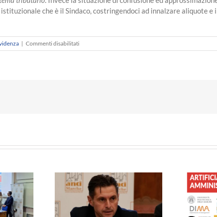
o istituzionale che è il Sindaco, costringendoci ad innalzare aliquote
su
Evidenza
|
Commenti disabilitati
Comunicato
Stampa
– Solidali col
FORMAZIONE – Governare