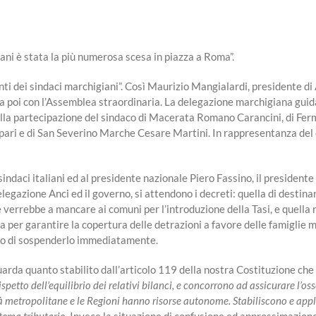
ni è stata la più numerosa scesa in piazza a Roma”.
i dei sindaci marchigiani”. Così Maurizio Mangialardi, presidente di 
ta poi con l’Assemblea straordinaria. La delegazione marchigiana guid
lla partecipazione del sindaco di Macerata Romano Carancini, di Fermo
ari e di San Severino Marche Cesare Martini. In rappresentanza del c
 sindaci italiani ed al presidente nazionale Piero Fassino, il presiden
delegazione Anci ed il governo, si attendono i decreti: quella di destina
 verrebbe a mancare ai comuni per l’introduzione della Tasi, e quella r
asa per garantire la copertura delle detrazioni a favore delle famiglie 
no
di
sospenderlo immediatamente.
uarda quanto stabilito dall’articolo 119 della nostra Costituzione ch
spetto dell’equilibrio dei relativi bilanci, e concorrono ad assicurare l’os
tà metropolitane e le Regioni hanno risorse autonome. Stabiliscono e appl
tema tributario.
Invece la situazione di confusione ed approssimazione