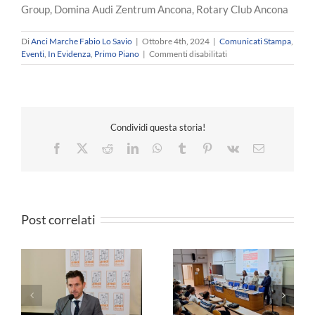
Group, Domina Audi Zentrum Ancona, Rotary Club Ancona
Di
Anci Marche Fabio Lo Savio
|
Ottobre 4th, 2024
|
Comunicati Stampa
,
su
Eventi
,
In Evidenza
,
Primo Piano
|
Commenti disabilitati
Con
Anci
Marche
Focus
sugli
Condividi questa storia!
strumenti
di
Facebook
X
Reddit
LinkedIn
WhatsApp
Tumblr
Pinterest
Vk
Email
integrazione
sociosanitaria
Evento
nell’ambito
dell’Extra
Post correlati
G7
Salute
a
ANCI MARCHE –
2
Formazione -
Solidali col sindaco
Governare
Cesarini: le dimissioni