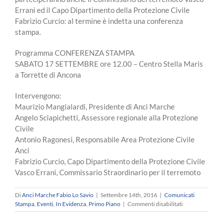
Errani ed il Capo Dipartimento della Protezione Civile
Fabrizio Curcio: al termine è indetta una conferenza
stampa.
Programma CONFERENZA STAMPA
SABATO 17 SETTEMBRE ore 12.00 – Centro Stella Maris
a Torrette di Ancona
Intervengono:
Maurizio Mangialardi, Presidente di Anci Marche
Angelo Sciapichetti, Assessore regionale alla Protezione
Civile
Antonio Ragonesi, Responsabile Area Protezione Civile
Anci
Fabrizio Curcio, Capo Dipartimento della Protezione Civile
Vasco Errani, Commissario Straordinario per il terremoto
Di
Anci Marche Fabio Lo Savio
|
Settembre 14th, 2016
|
Comunicati
su
Stampa
,
Eventi
,
In Evidenza
,
Primo Piano
|
Commenti disabilitati
CONVOCAZIO
CONFERENZA