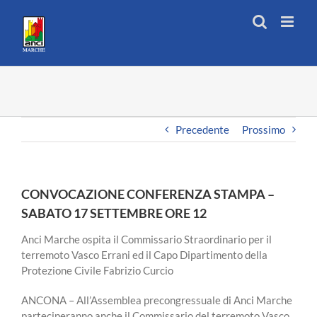
Salta
al
contenuto
Precedente
Prossimo
CONVOCAZIONE CONFERENZA STAMPA –
SABATO 17 SETTEMBRE ORE 12
Anci Marche ospita il Commissario Straordinario per il
terremoto Vasco Errani ed il Capo Dipartimento della
Protezione Civile Fabrizio Curcio
ANCONA – All’Assemblea precongressuale di Anci Marche
parteciperanno anche il Commissario del terremoto Vasco