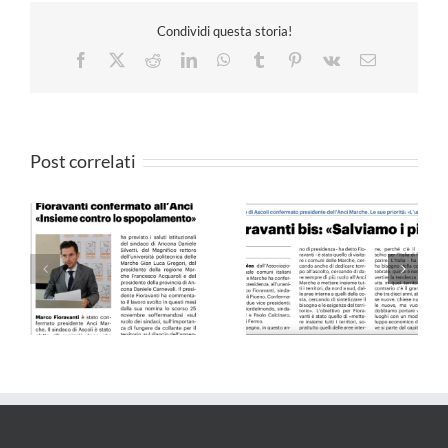
Condividi questa storia!
Facebook
X
Reddit
LinkedIn
WhatsApp
Tumblr
Pinterest
Vk
Email
Post correlati
Il Resto del Carlino –
QN 10.09.24
25.05.24