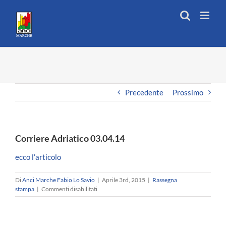
Salta
al
contenuto
Precedente
Prossimo
Corriere Adriatico 03.04.14
ecco l’articolo
Di
Anci Marche Fabio Lo Savio
|
Aprile 3rd, 2015
|
Rassegna
su
stampa
|
Commenti disabilitati
Corriere
Adriatico
03.04.14