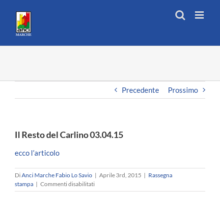
Salta
al
contenuto
Precedente
Prossimo
Il Resto del Carlino 03.04.15
ecco l’articolo
Di
Anci Marche Fabio Lo Savio
|
Aprile 3rd, 2015
|
Rassegna
su
stampa
|
Commenti disabilitati
Il
Resto
del
Carlino