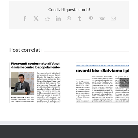
Condividi questa storia!
Facebook
X
Reddit
LinkedIn
WhatsApp
Tumblr
Pinterest
Vk
Email
Post correlati
Il Resto del Carlino –
QN 10.09.24
25.05.24