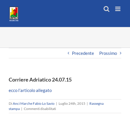
Salta
al
contenuto
Precedente
Prossimo
Corriere Adriatico 24.07.15
ecco l’articolo allegato
Di
Anci Marche Fabio Lo Savio
|
Luglio 24th, 2015
|
Rassegna
su
stampa
|
Commenti disabilitati
Corriere
Adriatico
24.07.15