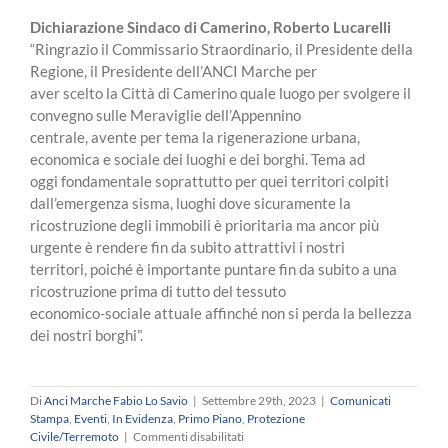
Dichiarazione Sindaco di Camerino, Roberto Lucarelli
“Ringrazio il Commissario Straordinario, il Presidente della
Regione, il Presidente dell’ANCI Marche per
aver scelto la Città di Camerino quale luogo per svolgere il
convegno sulle Meraviglie dell’Appennino
centrale, avente per tema la rigenerazione urbana,
economica e sociale dei luoghi e dei borghi. Tema ad
oggi fondamentale soprattutto per quei territori colpiti
dall’emergenza sisma, luoghi dove sicuramente la
ricostruzione degli immobili è prioritaria ma ancor più
urgente è rendere fin da subito attrattivi i nostri
territori, poiché è importante puntare fin da subito a una
ricostruzione prima di tutto del tessuto
economico-sociale attuale affinché non si perda la bellezza
dei nostri borghi”.
Di
Anci Marche Fabio Lo Savio
|
Settembre 29th, 2023
|
Comunicati
Stampa
,
Eventi
,
In Evidenza
,
Primo Piano
,
Protezione
su
Civile/Terremoto
|
Commenti disabilitati