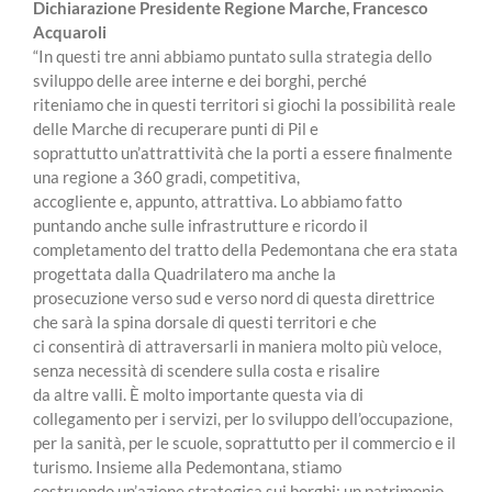
Dichiarazione Presidente Regione Marche, Francesco
Acquaroli
“In questi tre anni abbiamo puntato sulla strategia dello
sviluppo delle aree interne e dei borghi, perché
riteniamo che in questi territori si giochi la possibilità reale
delle Marche di recuperare punti di Pil e
soprattutto un’attrattività che la porti a essere finalmente
una regione a 360 gradi, competitiva,
accogliente e, appunto, attrattiva. Lo abbiamo fatto
puntando anche sulle infrastrutture e ricordo il
completamento del tratto della Pedemontana che era stata
progettata dalla Quadrilatero ma anche la
prosecuzione verso sud e verso nord di questa direttrice
che sarà la spina dorsale di questi territori e che
ci consentirà di attraversarli in maniera molto più veloce,
senza necessità di scendere sulla costa e risalire
da altre valli. È molto importante questa via di
collegamento per i servizi, per lo sviluppo dell’occupazione,
per la sanità, per le scuole, soprattutto per il commercio e il
turismo. Insieme alla Pedemontana, stiamo
costruendo un’azione strategica sui borghi: un patrimonio