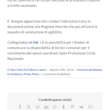
tecnici abilitati e certificati secondo le procedure stabilite
a livello nazionale.
E’ dunque opportuno che i sindaci indirizzino tutta la
documentazione alla Regione Marche che poi attiverà le
squadre di valutazione di agibilità.
Collegandosi
al link
c’è la possibilità per i Sindaci di
comunicare la disponibilità di tecnici comunali per il
censimento dei danni coordinati dalla Protezione Civile
Nazionale
Di
Anci Marche Fabio Lo Savio
|
Agosto 25th, 2016
|
Comunicati Stampa
,
su
In Evidenza
,
Primo Piano
|
Commenti disabilitati
Disponibilità
di
tecnici
comunali
per
Condividi questa storia!
il
censimento
Facebook
X
Reddit
LinkedIn
WhatsApp
Tumblr
Pinterest
Vk
Email
dei