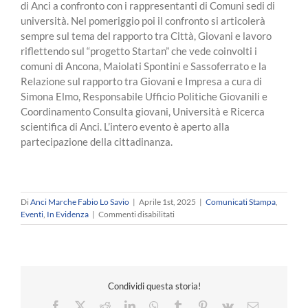
di Anci a confronto con i rappresentanti di Comuni sedi di
università. Nel pomeriggio poi il confronto si articolerà
sempre sul tema del rapporto tra Città, Giovani e lavoro
riflettendo sul “progetto Startan” che vede coinvolti i
comuni di Ancona, Maiolati Spontini e Sassoferrato e la
Relazione sul rapporto tra Giovani e Impresa a cura di
Simona Elmo, Responsabile Ufficio Politiche Giovanili e
Coordinamento Consulta giovani, Università e Ricerca
scientifica di Anci. L’intero evento è aperto alla
partecipazione della cittadinanza.
Di
Anci Marche Fabio Lo Savio
|
Aprile 1st, 2025
|
Comunicati Stampa
,
su
Eventi
,
In Evidenza
|
Commenti disabilitati
Ecosistemi
dell’Istruzione:
il
ruolo
delle
Condividi questa storia!
città
universitarie
Facebook
X
Reddit
LinkedIn
WhatsApp
Tumblr
Pinterest
Vk
Email