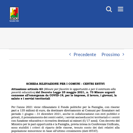
Salta
al
contenuto
Precedente
Prossimo
Ingrandisci
immagine