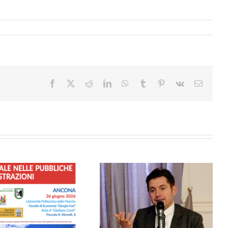
Facebook
X
Reddit
LinkedIn
WhatsApp
Tumblr
Pinterest
Vk
Email
SICUREZZA – Dalla Regione
Solidarietà al Comune di Porto
Marche 1,2 Milioni di euro ai
Sant’Epidio per il tragico crollo
Comuni per Videosorveglianza