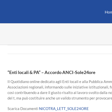
Salta
al
Ho
contenuto
“Enti locali & PA” – Accordo ANCI-Sole24ore
Il Quotidiano online dedicato agli Enti locali e alla Pubblica Am
Associazioni regionali, informando sulle iniziative istituzionali,
così contribuendo a dare il giusto risalto al lavoro svolto dall
del t, ma può costituire anche un valido strumento per provocare
Scarica Documenti
NICOTRA_LETT_SOLE24ORE