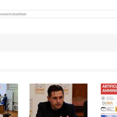
su
mmenti disabilitati
“Enti
locali
&
PA”
–
Accordo
ANCI-
Sole24ore
– Solidali col
FORMAZIONE – Governare
i: le dimissioni
l’Intelligenza Artificiale nelle
sono sempre una
Pubbliche Amministrazioni