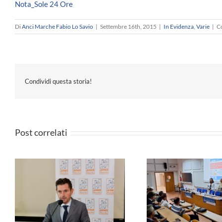
Nota_Sole 24 Ore
Di
Anci Marche Fabio Lo Savio
|
Settembre 16th, 2015
|
In Evidenza
,
Varie
|
Co
Condividi questa storia!
Post correlati
e
ANCI MARCHE 
Formazione -Governare
i
sindaco Cesarin
l’Intelligenza Artificiale nelle PA
a
di un Sindaco 
– I Materiali