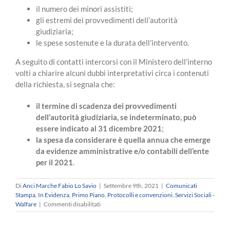
il numero dei minori assistiti;
gli estremi dei provvedimenti dell’autorità
giudiziaria;
le spese sostenute e la durata dell’intervento.
A seguito di contatti intercorsi con il Ministero dell’interno
volti a chiarire alcuni dubbi interpretativi circa i contenuti
della richiesta, si segnala che:
il termine di scadenza dei provvedimenti
dell’autorità giudiziaria, se indeterminato, può
essere indicato al 31 dicembre 2021
;
la spesa da considerare è quella annua che emerge
da evidenze amministrative e/o contabili dell’ente
per il 2021
.
Di
Anci Marche Fabio Lo Savio
|
Settembre 9th, 2021
|
Comunicati
Stampa
,
In Evidenza
,
Primo Piano
,
Protocolli e convenzioni
,
Servizi Sociali -
su
Walfare
|
Commenti disabilitati
Fondo
per