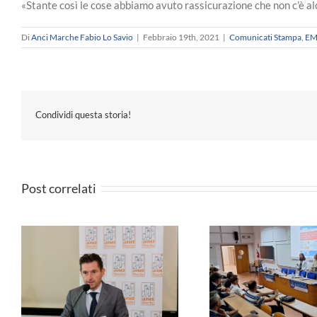
«Stante così le cose abbiamo avuto rassicurazione che non c’è a
Di
Anci Marche Fabio Lo Savio
|
Febbraio 19th, 2021
|
Comunicati Stampa
,
EM
Condividi questa storia!
Post correlati
e
ANCI MARCHE 
Formazione -Governare
i
sindaco Cesarin
l’Intelligenza Artificiale nelle PA
a
di un Sindaco 
– I Materiali