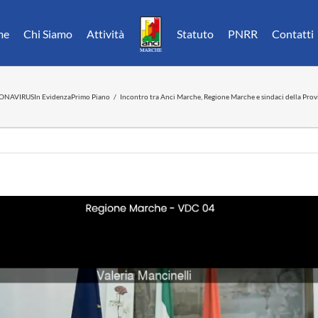
me
Chi Siamo
Attività
Statuto
PNRR
Contatti
ONAVIRUS
In Evidenza
Primo Piano
Incontro tra Anci Marche, Regione Marche e sindaci della Prov