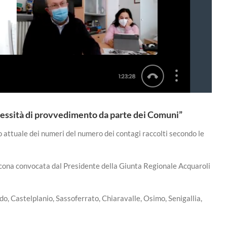
cessità di provvedimento da parte dei Comuni”
 attuale dei numeri del numero dei contagi raccolti secondo le
 Ancona convocata dal Presidente della Giunta Regionale Acquaroli
do, Castelplanio, Sassoferrato, Chiaravalle, Osimo, Senigallia,