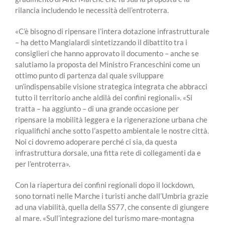
rilancia includendo le necessità dell’entroterra.
«C’è bisogno di ripensare l’intera dotazione infrastrutturale
– ha detto Mangialardi sintetizzando il dibattito tra i
consiglieri che hanno approvato il documento – anche se
salutiamo la proposta del Ministro Franceschini come un
ottimo punto di partenza dal quale sviluppare
un’indispensabile visione strategica integrata che abbracci
tutto il territorio anche aldilà dei confini regionali». «Si
tratta – ha aggiunto – di una grande occasione per
ripensare la mobilità leggera e la rigenerazione urbana che
riqualifichi anche sotto l’aspetto ambientale le nostre città.
Noi ci dovremo adoperare perché ci sia, da questa
infrastruttura dorsale, una fitta rete di collegamenti da e
per l’entroterra».
Con la riapertura dei confini regionali dopo il lockdown,
sono tornati nelle Marche i turisti anche dall’Umbria grazie
ad una viabilità, quella della SS77, che consente di giungere
al mare. «Sull’integrazione del turismo mare-montagna