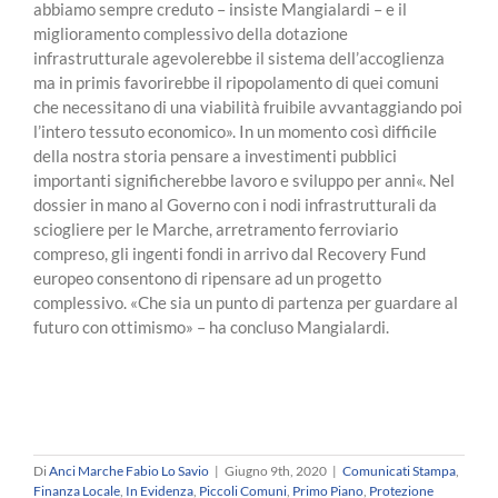
abbiamo sempre creduto – insiste Mangialardi – e il
miglioramento complessivo della dotazione
infrastrutturale agevolerebbe il sistema dell’accoglienza
ma in primis favorirebbe il ripopolamento di quei comuni
che necessitano di una viabilità fruibile avvantaggiando poi
l’intero tessuto economico». In un momento così difficile
della nostra storia pensare a investimenti pubblici
importanti significherebbe lavoro e sviluppo per anni«. Nel
dossier in mano al Governo con i nodi infrastrutturali da
sciogliere per le Marche, arretramento ferroviario
compreso, gli ingenti fondi in arrivo dal Recovery Fund
europeo consentono di ripensare ad un progetto
complessivo. «Che sia un punto di partenza per guardare al
futuro con ottimismo» – ha concluso Mangialardi.
Di
Anci Marche Fabio Lo Savio
|
Giugno 9th, 2020
|
Comunicati Stampa
,
Finanza Locale
,
In Evidenza
,
Piccoli Comuni
,
Primo Piano
,
Protezione