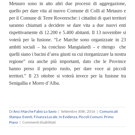
Metauro sono in atto altri due processi di aggregazione,
quello per dare vita al nuovo Comune di Colli al Metauro e
per il Comune di Terre Roveresche: i cittadini di quei
territori
saranno chiamati a decidere se dare vita a due nuovi enti
rispettivamente di 12.200 e 5.400 abitanti.
Il 13 novembre si
voterà per la fusione. “Le Marche sono organizzate in 23
ambiti sociali – ha concluso Mangialardi –
e ritengo che
quelli siano i bacini d’area giusti su cui riorganizzare la nostra
regione” ora anche più importanti,
dato che le Province
hanno perso il proprio ruolo, per dare voce ai piccoli
territori.”
Il 23 ottobre si voterà invece per la fusione tra
Senigallia e Morro d’Alba.
Di
Anci Marche Fabio Lo Savio
|
Settembre 30th, 2016
|
Comunicati
Stampa
,
Eventi
,
Finanza Locale
,
In Evidenza
,
Piccoli Comuni
,
Primo
su
Piano
|
Commenti disabilitati
Mangialardi
(Anci