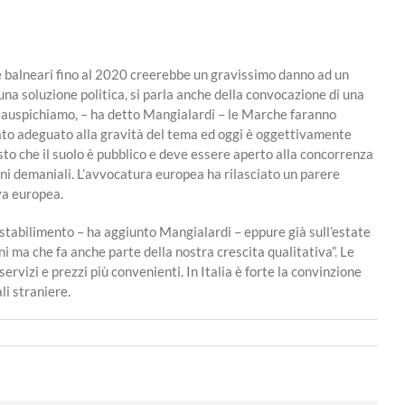
e balneari fino al 2020 creerebbe un gravissimo danno ad un
na soluzione politica, si parla anche della convocazione di una
e auspichiamo, – ha detto Mangialardi – le Marche faranno
 stato adeguato alla gravità del tema ed oggi è oggettivamente
sto che il suolo è pubblico e deve essere aperto alla concorrenza
ioni demaniali. L’avvocatura europea ha rilasciato un parere
va europea.
io stabilimento – ha aggiunto Mangialardi – eppure già sull’estate
 ma che fa anche parte della nostra crescita qualitativa”. Le
ervizi e prezzi più convenienti. In Italia è forte la convinzione
li straniere.
su
Mangialardi
(Anci
Marche):
“Sulla