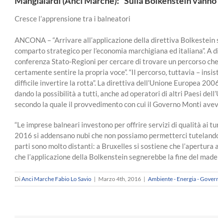
Mangialardi (Anci Marche): “Sulla Bolkenstein vanno 
Cresce l’apprensione tra i balneatori
ANCONA – “Arrivare all’applicazione della direttiva Bolkestein 
comparto strategico per l’economia marchigiana ed italiana”. A d
conferenza Stato-Regioni per cercare di trovare un percorso che
certamente sentire la propria voce”. “Il percorso, tuttavia – ins
difficile invertire la rotta”. La direttiva dell’Unione Europea 2
dando la possibilità a tutti, anche ad operatori di altri Paesi de
secondo la quale il provvedimento con cui il Governo Monti avev
“Le imprese balneari investono per offrire servizi di qualità ai t
2016 si addensano nubi che non possiamo permetterci tutelando un
parti sono molto distanti: a Bruxelles si sostiene che l’apertura a
che l’applicazione della Bolkenstein segnerebbe la fine del made 
Di
Anci Marche Fabio Lo Savio
|
Marzo 4th, 2016
|
Ambiente - Energia - Govern