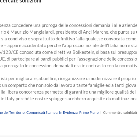
cercate soluzioni”
senza concedere una proroga delle concessioni demaniali alle aziend
irlo è Maurizio Mangialardi, presidente di Anci Marche, che punta su u
 sia condiviso e soprattutto definitivo “alla quale, se convocata com
iste – appare accidentato perché l’approccio iniziale dell’Italia non è
006/123/CE conosciuta come direttiva Bolkestein, si basa sul presuppo
ll’UE, di partecipare ai bandi pubblici per l’assegnazione delle concess
a prorogato le concessioni demaniali era in contrasto con la normati
uristi per migliorare, abbellire, riorganizzare o modernizzare il propr
 comparto che non solo dà lavoro a tante famiglie ed a tanti giovani
lla libera concorrenza permetta di garantire una migliore qualità dei s
in Italy perchè le nostre spiagge sarebbero acquisite da multinaziona
o del Territorio
,
Comunicati Stampa
,
In Evidenza
,
Primo Piano
|
Commenti disabilitati