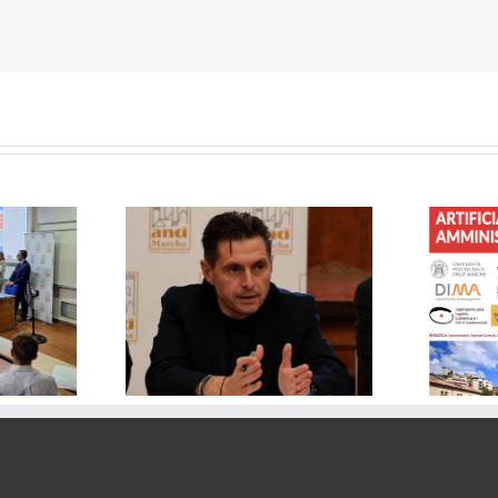
– Solidali col
FORMAZIONE – Governare
i: le dimissioni
l’Intelligenza Artificiale nelle
sono sempre una
Pubbliche Amministrazioni
 per tutti