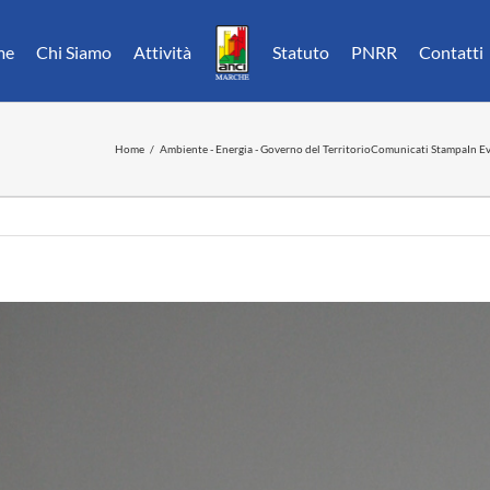
me
Chi Siamo
Attività
Statuto
PNRR
Contatti
Home
Ambiente - Energia - Governo del Territorio
Comunicati Stampa
In E