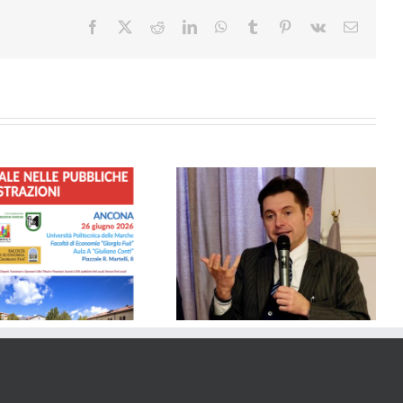
Bolkenstein
vanno
Facebook
X
Reddit
LinkedIn
WhatsApp
Tumblr
Pinterest
Vk
Email
cercate
soluzioni”
SICUREZZA – Dalla Regione
Solidarietà al Comune di Porto
Marche 1,2 Milioni di euro ai
Sant’Epidio per il tragico crollo
Comuni per Videosorveglianza
e Controllo del Territorio