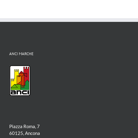
io
per tutti
ANCI MARCHE
Piazza Roma, 7
60125, Ancona