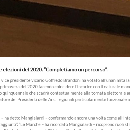
le elezioni del 2020. “Completiamo un percorso”.
ice presidente vicario Goffredo Brandoni ha votato all’unanimità la mo
la primavera del 2020 facendo coincidere l’incarico con il naturale m
 quinquennale che scadrà contestualmente alla tornata elettorale amm
ore dei Presidenti delle Anci regionali particolarmente funzionale a f
a – ha detto Mangialardi – confermando ancora una volta come all’inter
 raggiunti”. “Le Marche – ha ricordato Mangialardi – ricoprono ruoli st