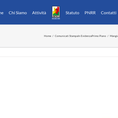
me
Chi Siamo
Attività
Statuto
PNRR
Contatti
Home
Comunicati Stampa
In Evidenza
Primo Piano
Mangia