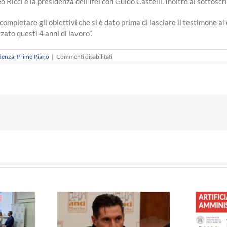
o Ricci e la presidenza dell’Ifel con Guido Castelli. Inoltre al sottosc
ompletare gli obiettivi che si è dato prima di lasciare il testimone ai
zato questi 4 anni di lavoro”.
su
idenza
,
Primo Piano
|
Commenti disabilitati
Mangialardi
sarà
Presidente
dell’Anci
Marche
fino
alle
elezioni
del
2020.
“Completiamo
un
percorso”.