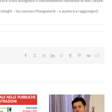
ritto è stato assegnato il coordinamento nazionale di Anci Salute”.
 colleghi – ha concluso Mangialardi – e punterà a raggiungerli
Facebook
X
Reddit
LinkedIn
WhatsApp
Tumblr
Pinterest
Vk
Email