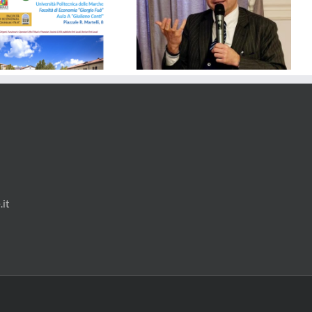
SICUREZZA – Dalla Regione
Solidarietà al Comune di Porto
Marche 1,2 Milioni di euro ai
Sant’Epidio per il tragico crollo
Comuni per Videosorveglianza
e Controllo del Territorio
it