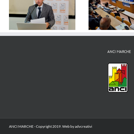
e
ANCI MARCHE 
Formazione -Governare
i
sindaco Cesarin
l’Intelligenza Artificiale nelle PA
a
di un Sindaco 
– I Materiali
sconfitta
ANCI MARCHE
ANCI MARCHE - Copyright 2019. Web by advcreativi