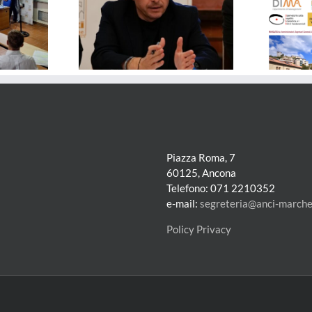
– Solidali col
FORMAZIONE – Governare
i: le dimissioni
l’Intelligenza Artificiale nelle
sono sempre una
Pubbliche Amministrazioni
 per tutti
Piazza Roma, 7
60125, Ancona
Telefono: 071 2210352
e-mail:
segreteria@anci-marche.
Policy Privacy