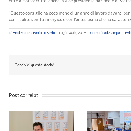
oltre al sottoscritto, anche la vice presidenza nazionale di Matte
“Questo consiglio ha poco meno di un anno di lavoro davanti per c
con il solito spirito sinergico e con l’entusiasmo che ha caratteriz
Di
Anci Marche Fabio Lo Savio
|
Luglio 30th, 2019
|
Comunicati Stampa
,
In Ev
Condividi questa storia!
Post correlati