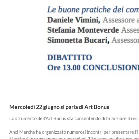
Mercoledì 22 giugno si parla di Art Bonus
Lo strumento dell’Art Bonus sta consentendo di finanziare il rec
Anci Marche ha organizzato numerosi incontri per presentare l’in
Marche è in programma per mercoledì 22 giugno un ulteriore mome