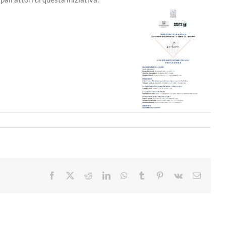
Facebook
X
Reddit
LinkedIn
WhatsApp
Tumblr
Pinterest
Vk
Email