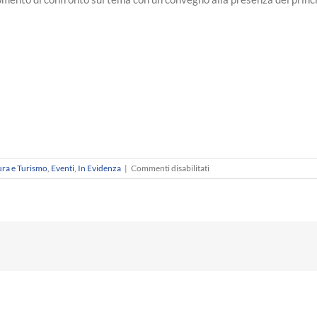
su
ura e Turismo
,
Eventi
,
In Evidenza
|
Commenti disabilitati
Mercoledì
22
giugno
si
parla
di
Art
Bonus