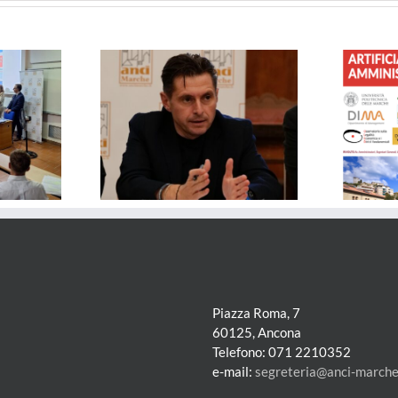
– Solidali col
FORMAZIONE – Governare
i: le dimissioni
l’Intelligenza Artificiale nelle
sono sempre una
Pubbliche Amministrazioni
 per tutti
Piazza Roma, 7
60125, Ancona
Telefono: 071 2210352
e-mail:
segreteria@anci-marche.