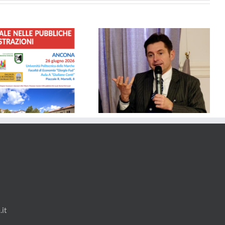
SICUREZZA – Dalla Regione
Solidarietà al Comune di Porto
Marche 1,2 Milioni di euro ai
Sant’Epidio per il tragico crollo
Comuni per Videosorveglianza
e Controllo del Territorio
it