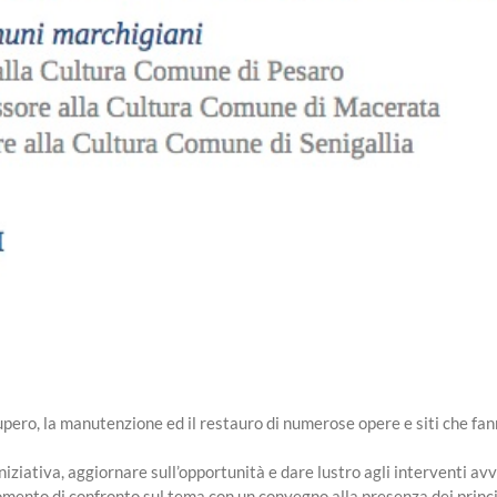
upero, la manutenzione ed il restauro di numerose opere e siti che fan
iziativa, aggiornare sull’opportunità e dare lustro agli interventi av
nto di confronto sul tema con un convegno alla presenza dei principal